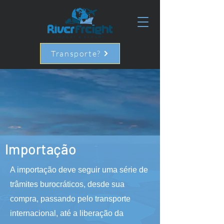
Transporte?
Importação
A importação deve seguir uma série de
trâmites burocráticos, desde sua
compra, passando pelo transporte
internacional, até a liberação da